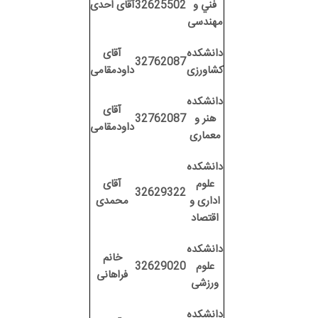
فني و
32625502
آقای احدی
مهندسی
دانشكده
آقای
32762087
كشاورزی
داودمقامی
دانشكده
آقای
هنر و
32762087
داودمقامی
معماری
دانشكده
علوم
آقای
32629322
اداری و
محمدی
اقتصاد
دانشكده
خانم
علوم
32629020
فراهانی
ورزشی
دانشكده