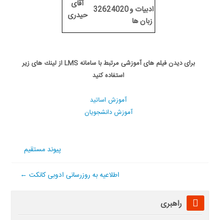
آقای
ادبيات و
32624020
حیدری
زبان ها
برای دیدن فیلم های آموزشی مرتبط با سامانه LMS از لینك های زیر
استفاده كنید
آموزش اساتيد
آموزش دانشجويان
پیوند مستقیم
اطلاعیه به روزرسانی ادوبی کانکت ←
عبور
راهبری
از