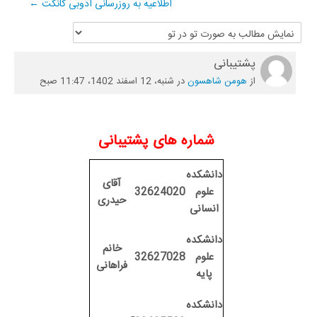
اطلاعیه به روزرسانی ادوبی کانکت ←
پشتیبانی
Number
of
از
هومن شاهسون
در
شنبه، 12 اسفند 1402، 11:47 صبح
replies:
0
شماره های پشتیبانی
دانشكده
آقای
علوم
32624020
حيدری
انسانی
دانشكده
خانم
علوم
32627028
فراهانی
پايه
دانشكده